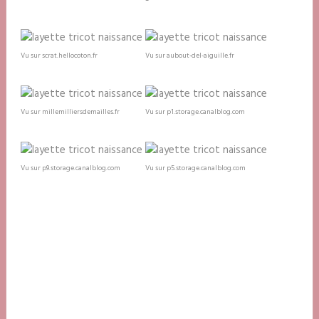
Vu sur scrat.hellocoton.fr
Vu sur aubout-del-aiguille.fr
Vu sur millemilliersdemailles.fr
Vu sur p1.storage.canalblog.com
Vu sur p9.storage.canalblog.com
Vu sur p5.storage.canalblog.com