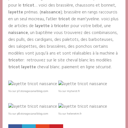
pour le
tricot
… voici des brassière, chaussons et bonnet,
layette
prémas. (
naissance
); brassière en rangs raccourcis
en un seul mocreau, l'atlier
tricot
de mam'yveline. voici plus
de articles de
layette
à
tricot
er pour votre bébé, une
naissance
, un baptême vous trouverez des combinaisons,
des pulls, des cardigans, des paletots, des barboteuses,
des salopettes, des brassières, des ponchos certains
modèles vont jusqu'à ans et sont réalisables à la machine à
tricot
er: retrouvez sur le site cheval blanc les modèles
tricot layette
cheval blanc. paiement en ligne sécurisé.
Vu sur p1.storage.canalblog.com
Vu sur mytwist.fr
Vu sur p8.storage.canalblog.com
Vu sur helenetm.fr