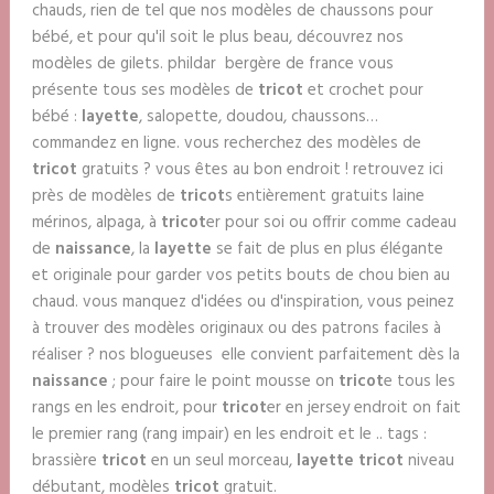
chauds, rien de tel que nos modèles de chaussons pour
bébé, et pour qu'il soit le plus beau, découvrez nos
modèles de gilets. phildar bergère de france vous
présente tous ses modèles de
tricot
et crochet pour
bébé :
layette
, salopette, doudou, chaussons…
commandez en ligne. vous recherchez des modèles de
tricot
gratuits ? vous êtes au bon endroit ! retrouvez ici
près de modèles de
tricot
s entièrement gratuits laine
mérinos, alpaga, à
tricot
er pour soi ou offrir comme cadeau
de
naissance
, la
layette
se fait de plus en plus élégante
et originale pour garder vos petits bouts de chou bien au
chaud. vous manquez d'idées ou d'inspiration, vous peinez
à trouver des modèles originaux ou des patrons faciles à
réaliser ? nos blogueuses elle convient parfaitement dès la
naissance
; pour faire le point mousse on
tricot
e tous les
rangs en les endroit, pour
tricot
er en jersey endroit on fait
le premier rang (rang impair) en les endroit et le .. tags :
brassière
tricot
en un seul morceau,
layette tricot
niveau
débutant, modèles
tricot
gratuit.