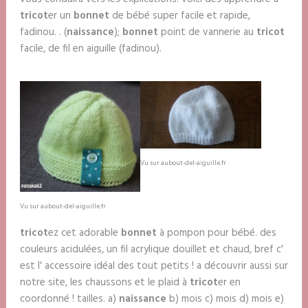
tricot
er un
bonnet
de bébé super facile et rapide,
fadinou. . (
naissance
);
bonnet
point de vannerie au
tricot
facile, de fil en aiguille (fadinou).
Vu sur aubout-del-aiguille.fr
Vu sur aubout-del-aiguille.fr
tricot
ez cet adorable
bonnet
à pompon pour bébé. des
couleurs acidulées, un fil acrylique douillet et chaud, bref c'
est l' accessoire idéal des tout petits ! a découvrir aussi sur
notre site, les chaussons et le plaid à
tricot
er en
coordonné ! tailles. a)
naissance
b) mois c) mois d) mois e)