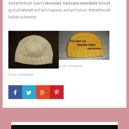
tricot
tricot
layette
bonnet naissance
modele tricot
gratuit
tricot
enfantchapeau enfanttutos
tricot
mode
bébécachemire
Vu sur i.ytimg.com
Vu sur i.pinimg.com