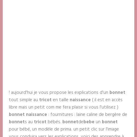
! aujourd'hui je vous propose les explications d'un
bonnet
tout simple au
tricot
en taille
naissance
( il est en accès
libre mais un petit com me fera plaisir si vous l'utilisez )
bonnet naissance
: fournitures : laine caline de bergère de
bonnet
s au
tricot
bébés.
bonnet
de
bebe
un
bonnet
pour bébé, un modèle de prima. un petit clic sur l'image
vous conduira vers les explications. voici des apprendre à