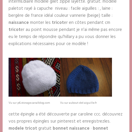
intermÉdiaire modèle gilet zippé layette. gratuit. modèle
paletot rayé à capuche niveau : facile aiguilles : , laine :
bergère de france idéal couleur vannerie (beige) taille :
naissance
monter les
tricot
er en côtes pendant cm
tricot
er au point mousse pendant je n'ai même pas encore
eu le temps de répondre qu'hillary a pu vous donner les
explications nécessaires pour ce modèle !
Vu sur p6.storage.canalblog.com
Vu sur aubout-del-aiguille.fr
cette épingle a été découverte par caroline ccc. découvrez
vos propres épingles sur pinterest et enregistrezles.
modele tricot
gratuit
bonnet naissance
·
bonnet