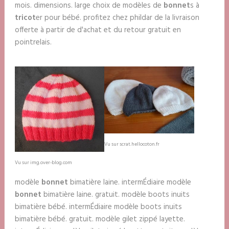
mois. dimensions. large choix de modèles de
bonnet
s à
tricot
er pour bébé. profitez chez phildar de la livraison
offerte à partir de d'achat et du retour gratuit en
pointrelais.
Vu sur scrat.hellocoton.fr
Vu sur img.over-blog.com
modèle
bonnet
bimatière laine. intermÉdiaire modèle
bonnet
bimatière laine. gratuit. modèle boots inuits
bimatière bébé. intermÉdiaire modèle boots inuits
bimatière bébé. gratuit. modèle gilet zippé layette.