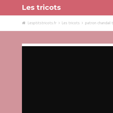
Les tricots
Lesptitstricots.fr
Les tricots
patron chandail t