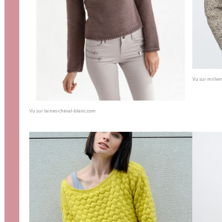
Vu sur millem
Vu sur laines-cheval-blanc.com