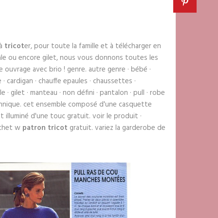
 à
tricot
er, pour toute la famille et à télécharger en
hâle ou encore gilet, nous vous donnons toutes les
e ouvrage avec brio ! genre. autre genre · bébé ·
· cardigan · chauffe epaules · chaussettes ·
· gilet · manteau · non défini · pantalon · pull · robe
technique. cet ensemble composé d'une casquette
 illuminé d'une touc gratuit. voir le produit ·
ochet w
patron tricot
gratuit. variez la garderobe de