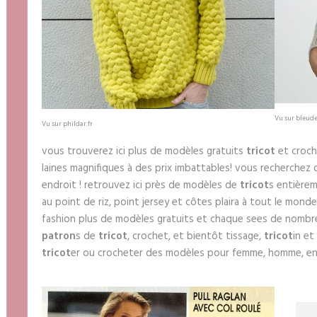
Vu sur bleude
Vu sur phildar.fr
vous trouverez ici plus de modèles gratuits
tricot
et croch
laines magnifiques à des prix imbattables! vous recherche
endroit ! retrouvez ici près de modèles de
tricot
s entièrem
au point de riz, point jersey et côtes plaira à tout le monde. ta
fashion plus de modèles gratuits et chaque sees de nombr
patron
s de
tricot
, crochet, et bientôt tissage,
tricot
in et
tricot
er ou crocheter des modèles pour femme, homme, enf