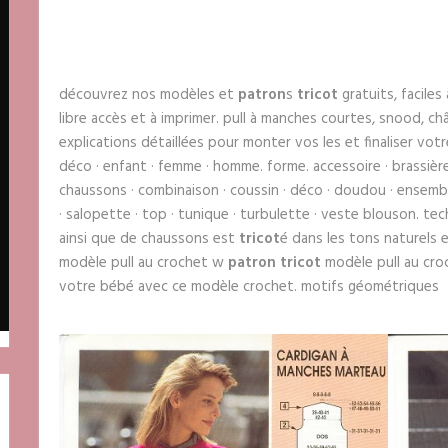
découvrez nos modèles et
patron
s
tricot
gratuits, faciles
libre accès et à imprimer. pull à manches courtes, snood, c
explications détaillées pour monter vos les et finaliser votr
déco · enfant · femme · homme. forme. accessoire · brassière 
chaussons · combinaison · coussin · déco · doudou · ensemble 
· salopette · top · tunique · turbulette · veste blouson. 
ainsi que de chaussons est
tricot
é dans les tons naturels et
modèle pull au crochet w
patron tricot
modèle pull au cr
votre bébé avec ce modèle crochet. motifs géométriques