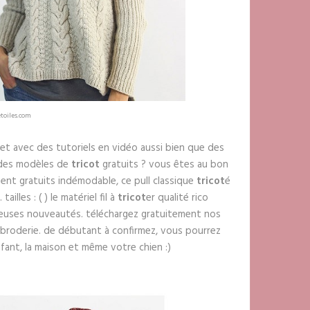
toiles.com
et avec des tutoriels en vidéo aussi bien que des
z des modèles de
tricot
gratuits ? vous êtes au bon
ent gratuits indémodable, ce pull classique
tricot
é
illes : ( ) le matériel fil à
tricot
er qualité rico
euses nouveautés. téléchargez gratuitement nos
 broderie. de débutant à confirmez, vous pourrez
ant, la maison et même votre chien :)