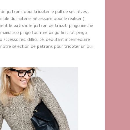
n de
patron
s pour
tricot
er le pull de ses rêves .
ble du matériel nécessaire pour le réaliser (
ement le
patron
. le
patron
de
tricot
pingo meche
rn.multico pingo fourrure pingo first lot pingo
 accessoires. difficulté. débutant intermédiaire
 notre sélection de
patron
s pour
tricot
er un pull