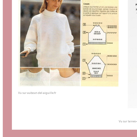
Vu sur aubout-del-aiguille.fr
Vu sur laines