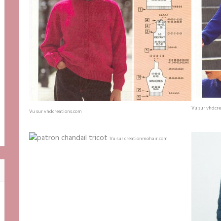
Vu sur vhdcre
Vu sur vhdcreations.com
Vu sur creationmohair.com