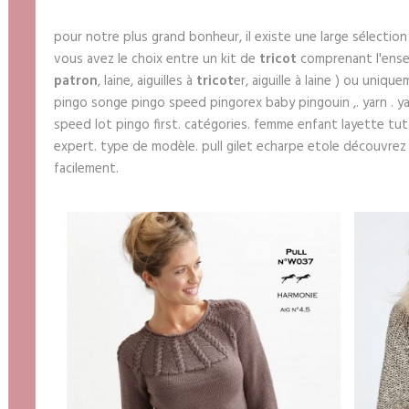
pour notre plus grand bonheur, il existe une large sélectio
vous avez le choix entre un kit de
tricot
comprenant l'ensem
patron
, laine, aiguilles à
tricot
er, aiguille à laine ) ou uniqu
pingo songe pingo speed pingorex baby pingouin ,. yarn . ya
speed lot pingo first. catégories. femme enfant layette tuto
expert. type de modèle. pull gilet echarpe etole découvrez
facilement.