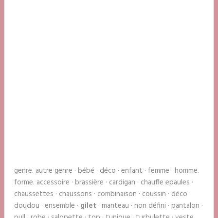
genre. autre genre · bébé · déco · enfant · femme · homme.
forme. accessoire · brassière · cardigan · chauffe epaules ·
chaussettes · chaussons · combinaison · coussin · déco ·
doudou · ensemble ·
gilet
· manteau · non défini · pantalon ·
pull · robe · salopette · top · tunique · turbulette · veste