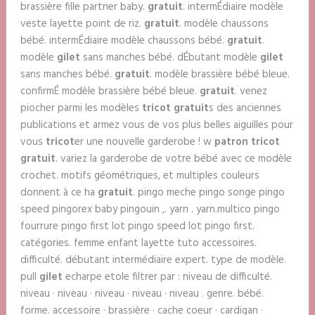
brassière fille partner baby.
gratuit
. intermÉdiaire modèle
veste layette point de riz.
gratuit
. modèle chaussons
bébé. intermÉdiaire modèle chaussons bébé.
gratuit
.
modèle
gilet
sans manches bébé. dÉbutant modèle
gilet
sans manches bébé.
gratuit
. modèle brassière bébé bleue.
confirmÉ modèle brassière bébé bleue.
gratuit
. venez
piocher parmi les modèles
tricot gratuit
s des anciennes
publications et armez vous de vos plus belles aiguilles pour
vous
tricot
er une nouvelle garderobe ! w
patron tricot
gratuit
. variez la garderobe de votre bébé avec ce modèle
crochet. motifs géométriques, et multiples couleurs
donnent à ce ha
gratuit
. pingo meche pingo songe pingo
speed pingorex baby pingouin ,. yarn . yarn.multico pingo
fourrure pingo first lot pingo speed lot pingo first.
catégories. femme enfant layette tuto accessoires.
difficulté. débutant intermédiaire expert. type de modèle.
pull
gilet
echarpe etole filtrer par : niveau de difficulté.
niveau · niveau · niveau · niveau · niveau . genre. bébé.
forme. accessoire · brassière · cache coeur · cardigan ·