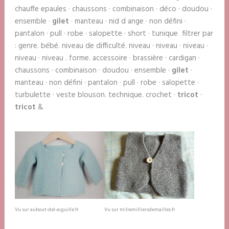
chauffe epaules · chaussons · combinaison · déco · doudou ·
ensemble ·
gilet
· manteau · nid d ange · non défini ·
pantalon · pull · robe · salopette · short · tunique filtrer par
: genre. bébé. niveau de difficulté. niveau · niveau · niveau ·
niveau · niveau . forme. accessoire · brassière · cardigan ·
chaussons · combinaison · doudou · ensemble ·
gilet
·
manteau · non défini · pantalon · pull · robe · salopette ·
turbulette · veste blouson. technique. crochet ·
tricot
·
tricot
&
Vu sur aubout-del-aiguille.fr
Vu sur millemilliersdemailles.fr