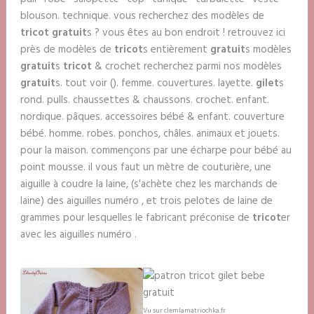
blouson. technique. vous recherchez des modèles de
tricot gratuit
s ? vous êtes au bon endroit ! retrouvez ici
près de modèles de
tricot
s entièrement
gratuit
s modèles
gratuit
s
tricot
& crochet recherchez parmi nos modèles
gratuit
s. tout voir (). femme. couvertures. layette.
gilet
s
rond. pulls. chaussettes & chaussons. crochet. enfant.
nordique. pâques. accessoires bébé & enfant. couverture
bébé. homme. robes. ponchos, châles. animaux et jouets.
pour la maison. commençons par une écharpe pour bébé au
point mousse. il vous faut un mètre de couturière, une
aiguille à coudre la laine, (s'achète chez les marchands de
laine) des aiguilles numéro , et trois pelotes de laine de
grammes pour lesquelles le fabricant préconise de
tricot
er
avec les aiguilles numéro .
Vu sur clemlamatriochka.fr