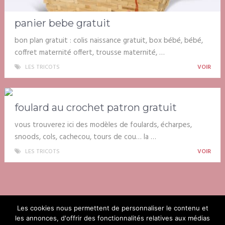
panier bebe gratuit
bon plan gratuit : colis naissance gratuit, box bébé, bébé,
coffret maternité offert, trousse maternité, …
LES TRICOTS
VOIR
foulard au crochet patron gratuit
vous trouverez ici des modèles de foulards, écharpes,
snoods, cols, cachecou, tours de cou… la …
LES TRICOTS
VOIR
Les cookies nous permettent de personnaliser le contenu et
les annonces, d'offrir des fonctionnalités relatives aux médias