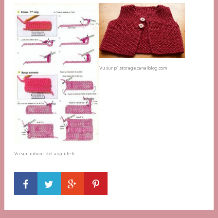
Vu sur p1.storage.canalblog.com
Vu sur aubout-del-aiguille.fr