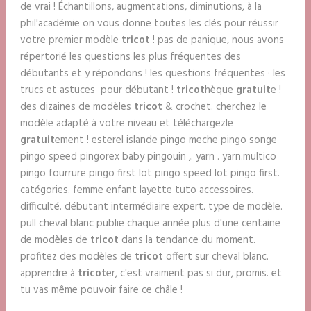
de vrai ! Échantillons, augmentations, diminutions, à la
phil'académie on vous donne toutes les clés pour réussir
votre premier modèle
tricot
! pas de panique, nous avons
répertorié les questions les plus fréquentes des
débutants et y répondons ! les questions fréquentes · les
trucs et astuces pour débutant !
tricot
hèque
gratuit
e !
des dizaines de modèles
tricot
& crochet. cherchez le
modèle adapté à votre niveau et téléchargezle
gratuit
ement ! esterel islande pingo meche pingo songe
pingo speed pingorex baby pingouin ,. yarn . yarn.multico
pingo fourrure pingo first lot pingo speed lot pingo first.
catégories. femme enfant layette tuto accessoires.
difficulté. débutant intermédiaire expert. type de modèle.
pull cheval blanc publie chaque année plus d'une centaine
de modèles de
tricot
dans la tendance du moment.
profitez des modèles de
tricot
offert sur cheval blanc.
apprendre à
tricot
er, c'est vraiment pas si dur, promis. et
tu vas même pouvoir faire ce châle !