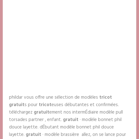
phildar vous offre une sélection de modèles
tricot
gratuit
s pour
tricot
euses débutantes et confirmées.
téléchargez
gratuit
ement nos intermÉdiaire modèle pull
torsades partner , enfant.
gratuit
· modèle bonnet phil
douce layette. dÉbutant modèle bonnet phil douce
layette.
gratuit
· modèle brassière allez, on se lance pour