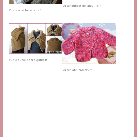
Vu sur aubout-del-aiguille.fr
Vu sur scrat.hellocoton.fr
Vu sur aubout-del-aiguille.fr
Vu sur latelierdesev.fr