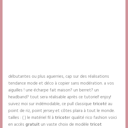
débutantes ou plus aguerries, cap sur des réalisations
tendance mode et déco à copier sans modération. a vos
aiguilles ! une écharpe fait maison? un berret? un
headband? tout sera réalisable après ce tutoriel! enjoy!
suivez moi sur indémodable, ce pull classique
tricot
é au
point de riz, point jersey et côtes plaira à tout le monde.
tailles : ( ) le matériel fil à
tricot
er qualité rico fashion voici
en accès
gratuit
un vaste choix de modèle
tricot