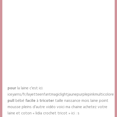
pour
la laine c'est ici:
iceyarns/fr/layetteenfantmagiclightjaunepurplepinkmulticolore
pull
bébé
facile
à
tricoter
taille naissance mois laine point
mousse pleins d'autre vidéo voici ma chaine achetez votre
laine et coton « lidia crochet tricot » ici : s