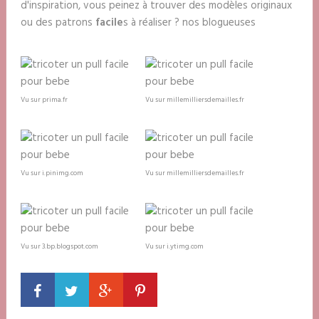
d'inspiration, vous peinez à trouver des modèles originaux
ou des patrons
facile
s à réaliser ? nos blogueuses
Vu sur prima.fr
Vu sur millemilliersdemailles.fr
Vu sur i.pinimg.com
Vu sur millemilliersdemailles.fr
Vu sur 3.bp.blogspot.com
Vu sur i.ytimg.com