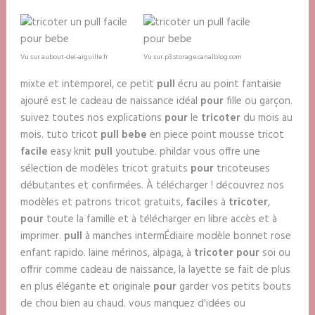
Vu sur aubout-del-aiguille.fr
Vu sur p3.storage.canalblog.com
mixte et intemporel, ce petit
pull
écru au point fantaisie
ajouré est le cadeau de naissance idéal
pour
fille ou garçon.
suivez toutes nos explications
pour
le
tricoter
du mois au
mois. tuto tricot
pull bebe
en piece point mousse tricot
facile
easy knit
pull
youtube. phildar vous offre une
sélection de modèles tricot gratuits
pour
tricoteuses
débutantes et confirmées. À télécharger ! découvrez nos
modèles et patrons tricot gratuits,
facile
s à
tricoter
,
pour
toute la famille et à télécharger en libre accès et à
imprimer.
pull
à manches intermÉdiaire modèle bonnet rose
enfant rapido. laine mérinos, alpaga, à
tricoter pour
soi ou
offrir comme cadeau de naissance, la layette se fait de plus
en plus élégante et originale
pour
garder vos petits bouts
de chou bien au chaud. vous manquez d'idées ou