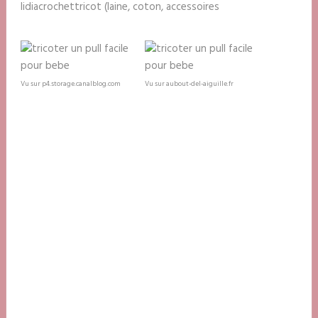
lidiacrochettricot (laine, coton, accessoires
Vu sur p4.storage.canalblog.com
Vu sur aubout-del-aiguille.fr