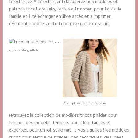
téléchargez À télécharger ! découvrez nos modèles et
patrons tricot gratuits, faciles à
tricoter
, pour toute la
famille et à télécharger en libre accès et à imprimer. .
dÉbutant modèle
veste
tube rose rapido. gratuit.
Vu sur
aubout-del-aiguille.fr
Vu sur p8.storage.canalblog.com
retrouvez la collection de modèles tricot phildar pour
femme : des modèles féminins pour débutantes et
expertes, pour un joli style fait . a vos aiguilles ! les modèles
tricot pour femme de phildar : des techniques, des idées,