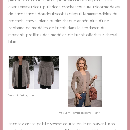
patron à
tricoter
gratuit pour
veste
céline plus · tricot
gilet femmetricot pulltricot crochetcouture tricotmodèles
de tricottricot doudoutricot facilepull femmemodèles de
crochet cheval blanc publie chaque année plus d'une
centaine de modèles de tricot dans la tendance du
moment. profitez des modèles de tricot offert sur cheval
blanc.
Vu sur i.pinimg.com
Vu sur millemilliersdemailles.fr
tricotez cette petite
veste
courte en le en suivant nos